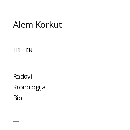
Preskoči
na
sadržaj
Alem Korkut
HR
EN
Radovi
Kronologija
Bio
Više