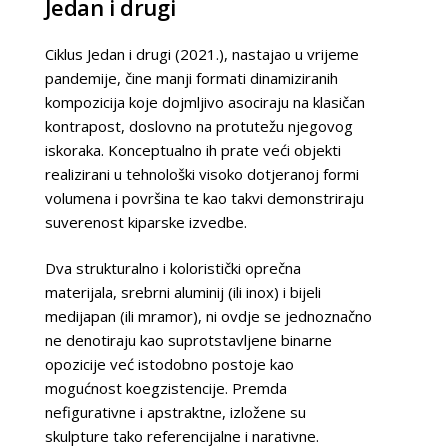
Jedan i drugi
Ciklus Jedan i drugi (2021.), nastajao u vrijeme
pandemije, čine manji formati dinamiziranih
kompozicija koje dojmljivo asociraju na klasičan
kontrapost, doslovno na protutežu njegovog
iskoraka. Konceptualno ih prate veći objekti
realizirani u tehnološki visoko dotjeranoj formi
volumena i površina te kao takvi demonstriraju
suverenost kiparske izvedbe.
Dva strukturalno i koloristički oprečna
materijala, srebrni aluminij (ili inox) i bijeli
medijapan (ili mramor), ni ovdje se jednoznačno
ne denotiraju kao suprotstavljene binarne
opozicije već istodobno postoje kao
mogućnost koegzistencije. Premda
nefigurativne i apstraktne, izložene su
skulpture tako referencijalne i narativne.