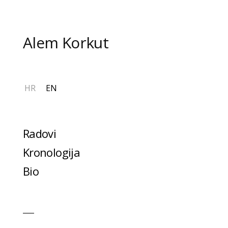
Preskoči
na
sadržaj
Alem Korkut
HR
EN
Radovi
Kronologija
Bio
Više